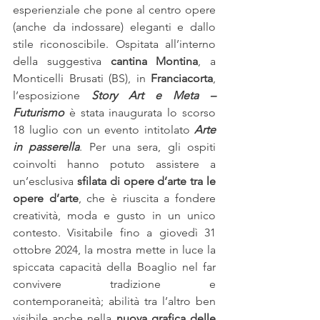
esperienziale che pone al centro opere 
(anche da indossare) eleganti e dallo 
stile riconoscibile. Ospitata all’interno 
della suggestiva 
cantina Montina
, a 
Monticelli Brusati (BS), in 
Franciacorta
, 
l’esposizione
Story Art e Meta – 
Futurismo
 è stata inaugurata lo scorso 
18 luglio con un evento intitolato 
Arte 
in passerella
. Per una sera, gli ospiti 
coinvolti hanno potuto assistere a 
un’esclusiva 
sfilata di opere d’arte tra le 
opere d’arte
, che è riuscita a fondere 
creatività, moda e gusto in un unico 
contesto. Visitabile fino a giovedì 31 
ottobre 2024, la mostra mette in luce la 
spiccata capacità della Boaglio nel far 
convivere tradizione e 
contemporaneità; abilità tra l’altro ben 
visibile anche nella 
nuova grafica delle 