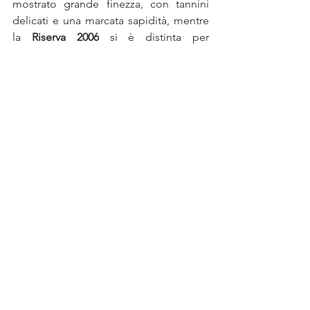
mostrato grande finezza, con tannini 
delicati e una marcata sapidità, mentre 
la 
Riserva 2006
 si è distinta per 
equilibrio e complessità aromatica, con 
note officinali eleganti e una trama 
tannica morbida. La degustazione si è 
poi spostata su annate più recenti, con 
la 
2013
 e soprattutto la 
2019
, 
considerata una vendemmia di grande 
livello. Quest’ultima riflette pienamente 
il lavoro di parcellizzazione dei vigneti 
voluto dall’attuale proprietà, un 
approccio che punta a valorizzare al 
massimo le diverse espressioni del 
terroir. A completare il percorso sono 
stati serviti 
Brunello di Montalcino 
Riserva 2019
, 
Brunello di Montalcino 
2020
 e 
Rosso di Montalcino 2023
, 
accompagnati da tre piatti firmati dallo 