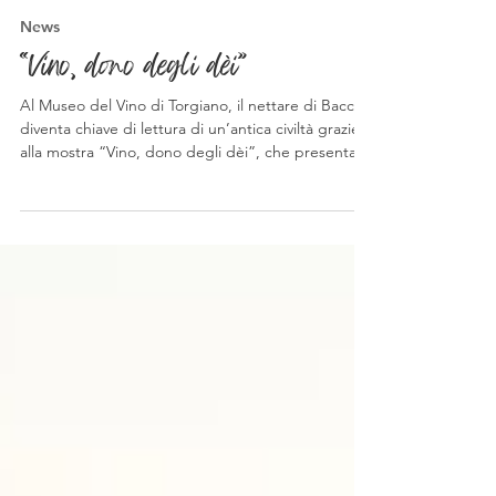
-
31 ott 2025
Tempo di lettura: 2 min
News
“Vino, dono degli dèi”
Al Museo del Vino di Torgiano, il nettare di Bacco
diventa chiave di lettura di un’antica civiltà grazie
alla mostra “Vino, dono degli dèi”, che presenta
per la prima volta al pubblico circa sessanta reperti
inediti provenienti dalla Tomba 58 della Necropoli
dell’Osteria di Vulci.