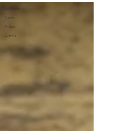
All Posts
News
Articoli
Events