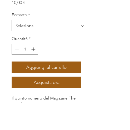
Prezzo
10,00 €
Formato
*
Quantità
*
Aggiungi al carrello
Acquista ora
Il quinto numero del Magazine The
Art of Wine.
Edizione: Ottobre 2025
Argomento: I Valori del Tempo