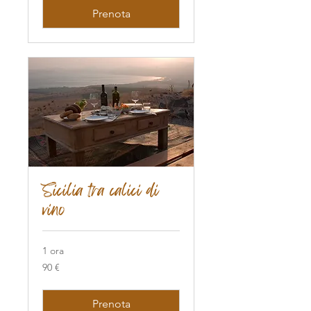
Prenota
Sicilia tra calici di
vino
1 ora
90
90 €
euro
Prenota