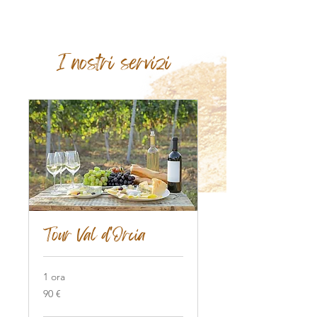
I nostri servizi
Tour Val d'Orcia
1 ora
90
90 €
euro