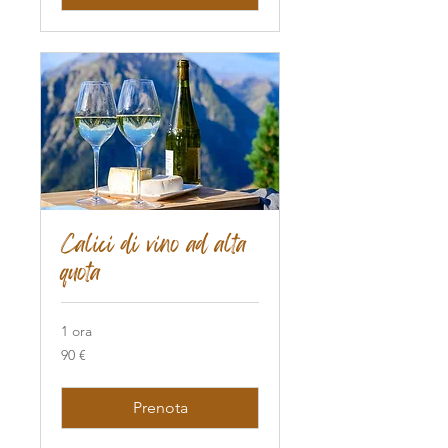
Calici di vino ad alta
quota
1 ora
90
90 €
euro
Prenota